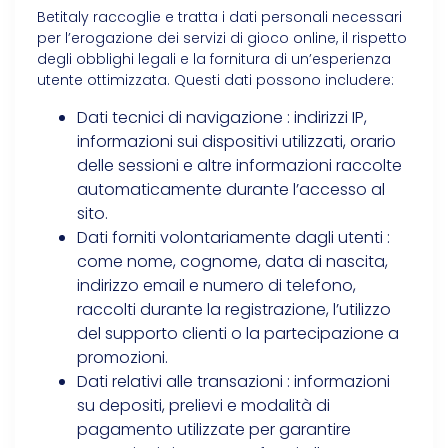
Betitaly raccoglie e tratta i dati personali necessari
per l’erogazione dei servizi di gioco online, il rispetto
degli obblighi legali e la fornitura di un’esperienza
utente ottimizzata. Questi dati possono includere:
Dati tecnici di navigazione : indirizzi IP,
informazioni sui dispositivi utilizzati, orario
delle sessioni e altre informazioni raccolte
automaticamente durante l’accesso al
sito.
Dati forniti volontariamente dagli utenti :
come nome, cognome, data di nascita,
indirizzo email e numero di telefono,
raccolti durante la registrazione, l’utilizzo
del supporto clienti o la partecipazione a
promozioni.
Dati relativi alle transazioni : informazioni
su depositi, prelievi e modalità di
pagamento utilizzate per garantire